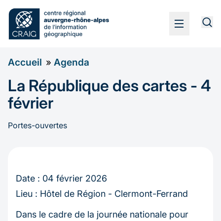
Aller
au
Navigation
contenu
principale
principal
Fil
Accueil
Agenda
d'Ariane
La République des cartes - 4
février
Portes-ouvertes
Date :
04 février 2026
Lieu :
Hôtel de Région - Clermont-Ferrand
Dans le cadre de la journée nationale pour