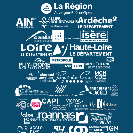
Région Rhône Alpes
Ain !
Allier
ardèche
Cantal
Ardeche
Isère
Loire
Haute-Loire
Puy de Dôme
lyon
etienne
gam
clermont
Gex agglo
Montluçon
Moulins Communauté
vichy
Annonay Rhône Agglo
aurillac
arche
valence
capi
vienne
voironnais
loireforez
roanne
lepuy