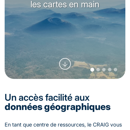
les cartes en main
les cartes en main
les cartes en main
les cartes en main
les cartes en main
Un accès facilité aux
données géographiques
En tant que centre de ressources, le CRAIG vous