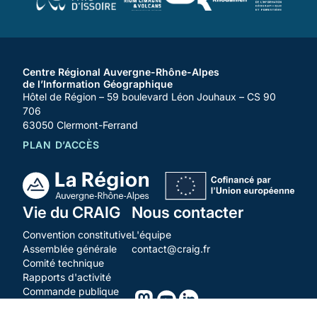
issoire
rlv
logo-agglo-ouest-rhodanien
IGN
Centre Régional Auvergne-Rhône-Alpes
de l’Information Géographique
Hôtel de Région – 59 boulevard Léon Jouhaux – CS 90
706
63050 Clermont-Ferrand
PLAN D’ACCÈS
Vie du CRAIG
Nous contacter
Pied
de
Convention constitutive
L'équipe
page
Assemblée générale
contact@craig.fr
Comité technique
Rapports d'activité
Commande publique
Recrutement